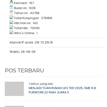
Kemarin : 157
Bulan ini : 1039
Tahun ini : 42798
Total Kunjungan : 3791816
Hits Hari ini : 143
Total Hits : 731145
Who's Online : 1
Alamat IP anda: 216.73.216.19
Waktu: 26-08-06
POS TERBARU
1 tahun yang lalu
MENJADI TUAN RUMAH LKS TKR 2025, SMK N 8
PURWOREJO RAIH JUARA II