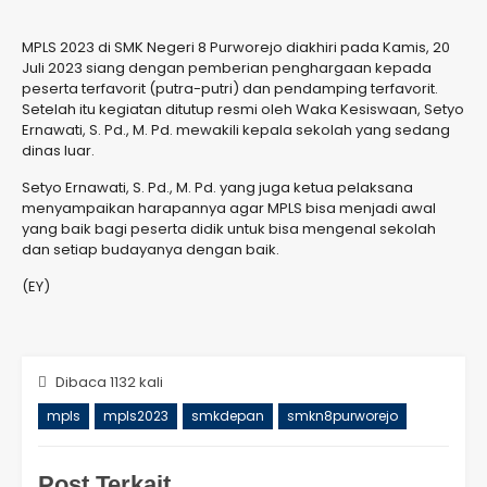
MPLS 2023 di SMK Negeri 8 Purworejo diakhiri pada Kamis, 20
Juli 2023 siang dengan pemberian penghargaan kepada
peserta terfavorit (putra-putri) dan pendamping terfavorit.
Setelah itu kegiatan ditutup resmi oleh Waka Kesiswaan, Setyo
Ernawati, S. Pd., M. Pd. mewakili kepala sekolah yang sedang
dinas luar.
Setyo Ernawati, S. Pd., M. Pd. yang juga ketua pelaksana
menyampaikan harapannya agar MPLS bisa menjadi awal
yang baik bagi peserta didik untuk bisa mengenal sekolah
dan setiap budayanya dengan baik.
(EY)
Dibaca 1132 kali
mpls
mpls2023
smkdepan
smkn8purworejo
Post Terkait