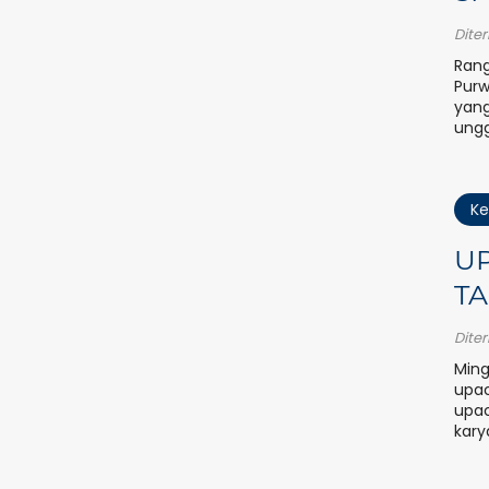
Dite
Rang
Purw
yang
ungg
Ke
UP
TA
Dite
Ming
upac
upac
kary