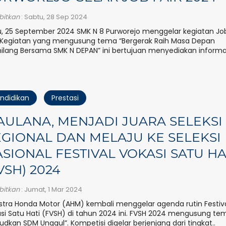
rbitkan
: Sabtu, 28 Sep 2024
, 25 September 2024 SMK N 8 Purworejo menggelar kegiatan Jo
. Kegiatan yang mengusung tema “Bergerak Raih Masa Depan
lang Bersama SMK N DEPAN” ini bertujuan menyediakan informa
.
ndidikan
Prestasi
ULANA, MENJADI JUARA SELEKSI
GIONAL DAN MELAJU KE SELEKSI
SIONAL FESTIVAL VOKASI SATU HA
VSH) 2024
rbitkan
: Jumat, 1 Mar 2024
stra Honda Motor (AHM) kembali menggelar agenda rutin Festiv
si Satu Hati (FVSH) di tahun 2024 ini. FVSH 2024 mengusung te
udkan SDM Unggul”. Kompetisi digelar berjenjang dari tingkat..