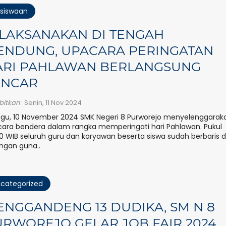
siswaan
ILAKSANAKAN DI TENGAH
ENDUNG, UPACARA PERINGATAN
ARI PAHLAWAN BERLANGSUNG
ANCAR
rbitkan
: Senin, 11 Nov 2024
gu, 10 November 2024 SMK Negeri 8 Purworejo menyelenggarak
ara bendera dalam rangka memperingati hari Pahlawan. Pukul
0 WIB seluruh guru dan karyawan beserta siswa sudah berbaris d
ngan guna..
categorized
NGGANDENG 13 DUDIKA, SM N 8
RWOREJO GELAR JOB FAIR 2024