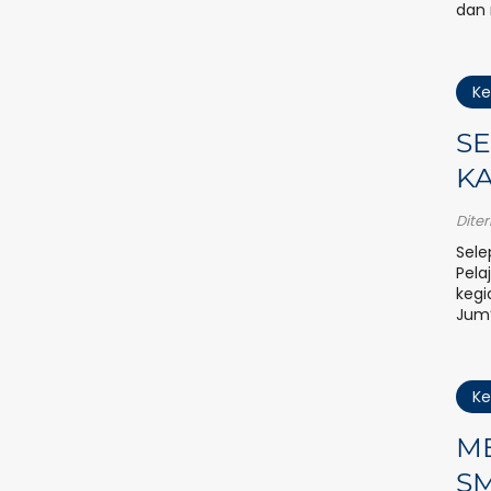
dan 
Ke
SE
KA
Dite
Sele
Pela
kegi
Jum’
Ke
ME
SM