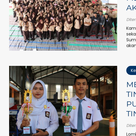
AK
Dite
Kami
seka
Suma
akan
Ke
ME
TI
P
TI
Dite
Lomb