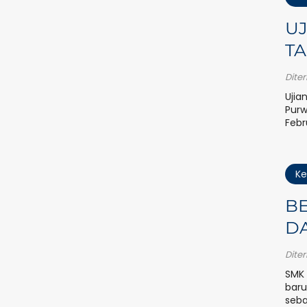
UJ
TA
Dite
Ujia
Purw
Febr
Ke
B
DA
Dite
SMK 
baru
seba