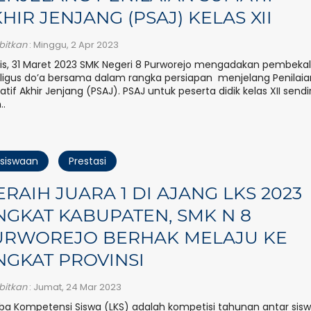
HIR JENJANG (PSAJ) KELAS XII
rbitkan
: Minggu, 2 Apr 2023
s, 31 Maret 2023 SMK Negeri 8 Purworejo mengadakan pembeka
ligus do’a bersama dalam rangka persiapan menjelang Penilaia
tif Akhir Jenjang (PSAJ). PSAJ untuk peserta didik kelas XII sendir
..
siswaan
Prestasi
RAIH JUARA 1 DI AJANG LKS 2023
NGKAT KABUPATEN, SMK N 8
URWOREJO BERHAK MELAJU KE
NGKAT PROVINSI
rbitkan
: Jumat, 24 Mar 2023
a Kompetensi Siswa (LKS) adalah kompetisi tahunan antar sis