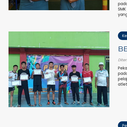
pada
SMK 
yang
Ke
BE
Dite
Peka
pada
pela
atlet
Pe