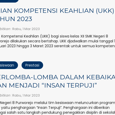
IAN KOMPETENSI KEAHLIAN (UKK)
HUN 2023
rbitkan
: Rabu, 1 Mar 2023
n Kompetensi Keahlian (UKK) bagi siswa kelas XII SMK Negeri 8
orejo dilakukan secara bertahap. UKK djadwalkan mulai tanggal 
uari 2023 hingga 3 Maret 2023 serentak untuk semua kompetensi
siswaan
Prestasi
ERLOMBA-LOMBA DALAM KEBAIK
N MENJADI “INSAN TERPUJI”
rbitkan
: Rabu, 1 Mar 2023
Negeri 8 Purworejo melalui tim kesiswaan meluncurkan progra
 yaitu penghargaan “Insan Terpuji”. Penghargaan ini diberikan
gai salah satu langkah pendukung penegakkan disiplin di sekola