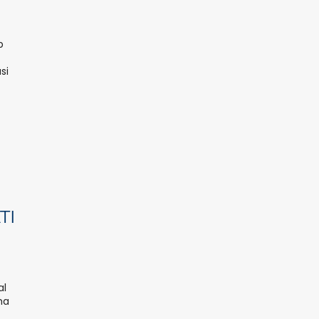
b
si
TI
al
ma