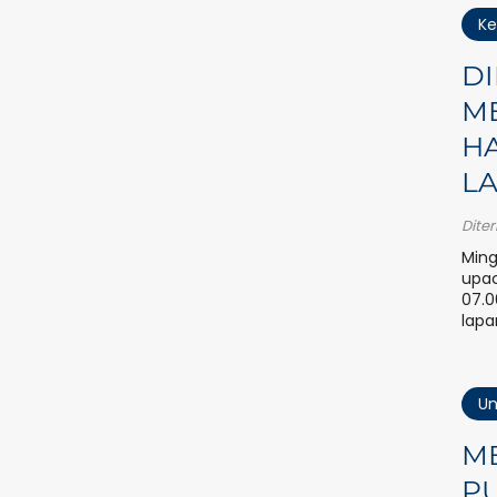
Ke
D
M
H
L
Dite
Ming
upac
07.0
lapa
Un
ME
PU