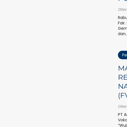
Dite
Rabu
Fair
Gemi
dan.
Pe
MA
RE
NA
(F
Dite
PT A
Voka
“Wuj