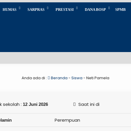
HUMAS
SARPRAS
PRESTASI
DANA BOSP
SPMB
Anda ada di :
Beranda
-
Siswa
-
Neti Pamela
 sekolah :
Saat ini di
12 Juni 2026
Perempuan
elamin