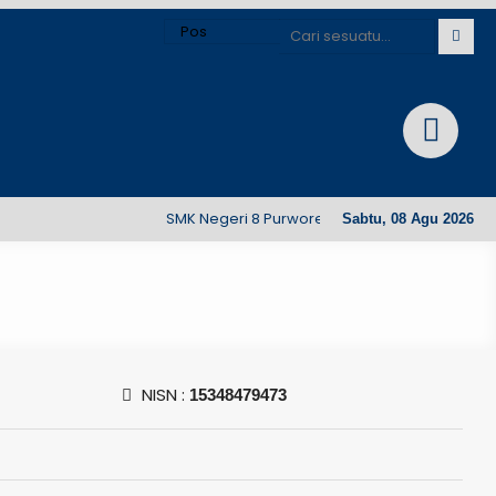
SMK Negeri 8 Purworejo. Desa Bajangrejo, Kec
Sabtu, 08 Agu 2026
NISN :
15348479473