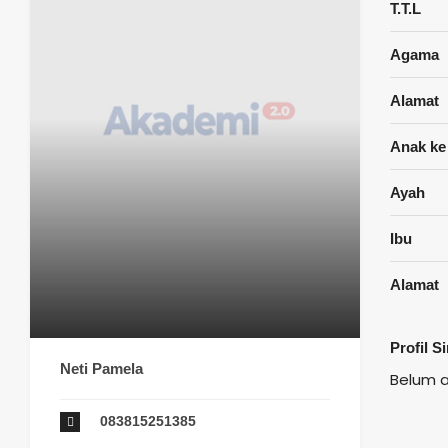
T.T.L
Agama
Alamat
Anak ke
Ayah
Ibu
Alamat
Profil S
Neti Pamela
Belum 
083815251385