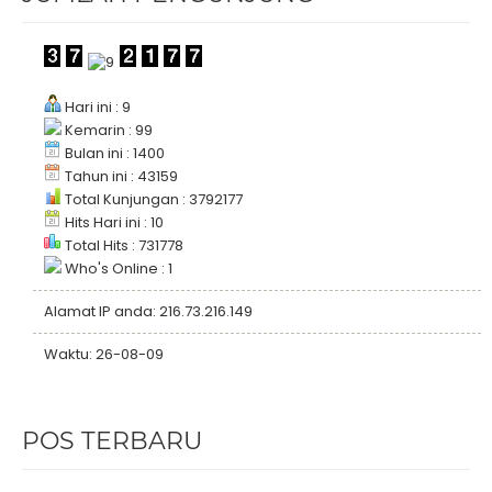
Hari ini : 9
Kemarin : 99
Bulan ini : 1400
Tahun ini : 43159
Total Kunjungan : 3792177
Hits Hari ini : 10
Total Hits : 731778
Who's Online : 1
Alamat IP anda: 216.73.216.149
Waktu: 26-08-09
POS TERBARU