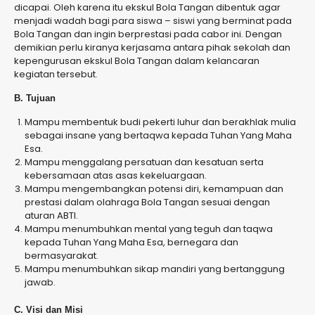
dicapai. Oleh karena itu ekskul Bola Tangan dibentuk agar
menjadi wadah bagi para siswa – siswi yang berminat pada
Bola Tangan dan ingin berprestasi pada cabor ini. Dengan
demikian perlu kiranya kerjasama antara pihak sekolah dan
kepengurusan ekskul Bola Tangan dalam kelancaran
kegiatan tersebut.
B. Tujuan
Mampu membentuk budi pekerti luhur dan berakhlak mulia
sebagai insane yang bertaqwa kepada Tuhan Yang Maha
Esa.
Mampu menggalang persatuan dan kesatuan serta
kebersamaan atas asas kekeluargaan.
Mampu mengembangkan potensi diri, kemampuan dan
prestasi dalam olahraga Bola Tangan sesuai dengan
aturan ABTI.
Mampu menumbuhkan mental yang teguh dan taqwa
kepada Tuhan Yang Maha Esa, bernegara dan
bermasyarakat.
Mampu menumbuhkan sikap mandiri yang bertanggung
jawab.
C. Visi dan Misi