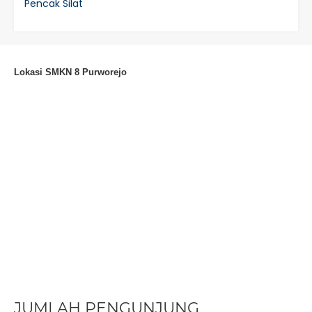
Pencak Silat
Lokasi SMKN 8 Purworejo
JUMLAH PENGUNJUNG