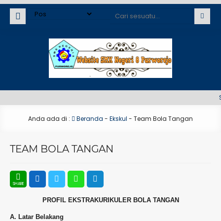
SMK
Anda ada di :
Beranda
-
Ekskul
-
Team Bola Tangan
TEAM BOLA TANGAN
PROFIL EKSTRAKURIKULER BOLA TANGAN
A. Latar Belakang