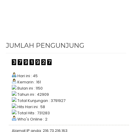
JUMLAH PENGUNJUNG
Hari ini : 45
Kemarin : 161
Bulan ini : 1150
Tahun ini : 42909
Total Kunjungan : 3791927
Hits Hari ini : 58
Total Hits : 731283
Who's Online : 2
Alamat IP anda: 216.73.216.163