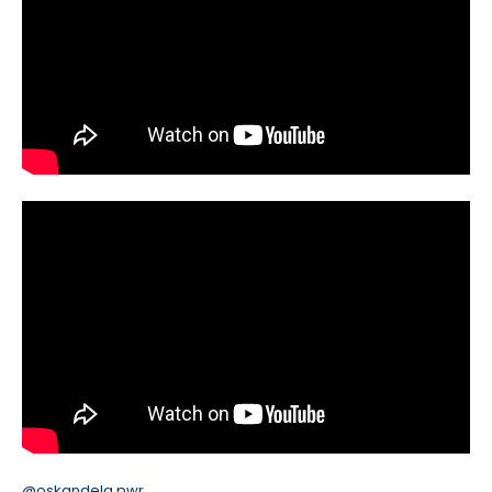
@oskandela.pwr