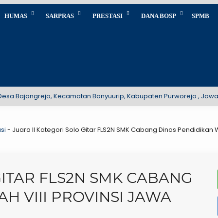
HUMAS
SARPRAS
PRESTASI
DANA BOSP
SPMB
a Bajangrejo, Kecamatan Banyuurip, Kabupaten Purworejo., Jawa Te
si
-
Juara II Kategori Solo Gitar FLS2N SMK Cabang Dinas Pendidikan W
GITAR FLS2N SMK CABANG
H VIII PROVINSI JAWA