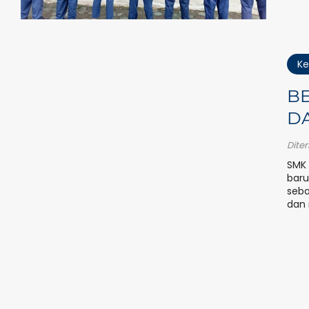
Ke
B
DA
Dite
SMK 
baru
seba
dan 