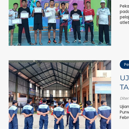
Peka
pada
pela
atlet
Pe
UJ
TA
Dite
Ujia
Purw
Febr