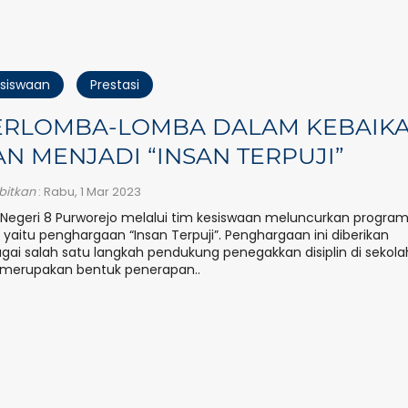
siswaan
Prestasi
ERLOMBA-LOMBA DALAM KEBAIK
N MENJADI “INSAN TERPUJI”
rbitkan
: Rabu, 1 Mar 2023
Negeri 8 Purworejo melalui tim kesiswaan meluncurkan progra
 yaitu penghargaan “Insan Terpuji”. Penghargaan ini diberikan
gai salah satu langkah pendukung penegakkan disiplin di sekola
merupakan bentuk penerapan..