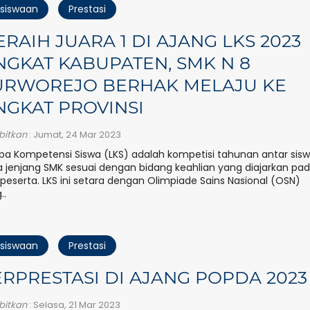
siswaan
Prestasi
RAIH JUARA 1 DI AJANG LKS 2023
NGKAT KABUPATEN, SMK N 8
URWOREJO BERHAK MELAJU KE
NGKAT PROVINSI
rbitkan
: Jumat, 24 Mar 2023
a Kompetensi Siswa (LKS) adalah kompetisi tahunan antar sis
 jenjang SMK sesuai dengan bidang keahlian yang diajarkan pa
peserta. LKS ini setara dengan Olimpiade Sains Nasional (OSN)
..
siswaan
Prestasi
RPRESTASI DI AJANG POPDA 2023
rbitkan
: Selasa, 21 Mar 2023