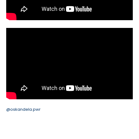
@oskandela.pwr