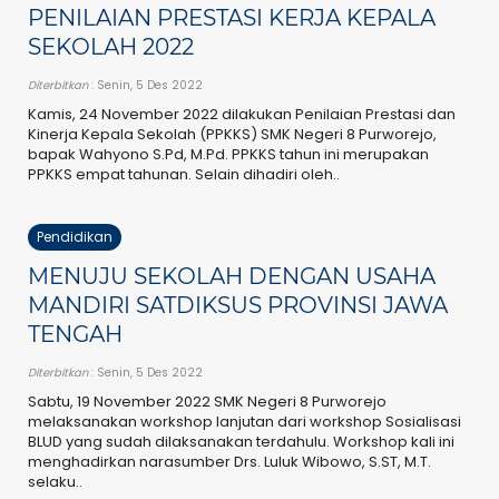
PENILAIAN PRESTASI KERJA KEPALA
SEKOLAH 2022
Diterbitkan
: Senin, 5 Des 2022
Kamis, 24 November 2022 dilakukan Penilaian Prestasi dan
Kinerja Kepala Sekolah (PPKKS) SMK Negeri 8 Purworejo,
bapak Wahyono S.Pd, M.Pd. PPKKS tahun ini merupakan
PPKKS empat tahunan. Selain dihadiri oleh..
Pendidikan
MENUJU SEKOLAH DENGAN USAHA
MANDIRI SATDIKSUS PROVINSI JAWA
TENGAH
Diterbitkan
: Senin, 5 Des 2022
Sabtu, 19 November 2022 SMK Negeri 8 Purworejo
melaksanakan workshop lanjutan dari workshop Sosialisasi
BLUD yang sudah dilaksanakan terdahulu. Workshop kali ini
menghadirkan narasumber Drs. Luluk Wibowo, S.ST, M.T.
selaku..