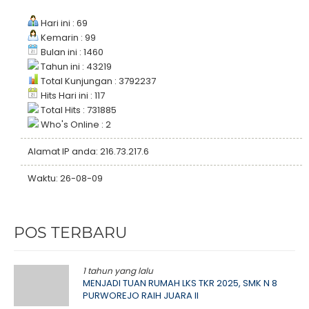
Hari ini : 69
Kemarin : 99
Bulan ini : 1460
Tahun ini : 43219
Total Kunjungan : 3792237
Hits Hari ini : 117
Total Hits : 731885
Who's Online : 2
Alamat IP anda: 216.73.217.6
Waktu: 26-08-09
POS TERBARU
1 tahun yang lalu
MENJADI TUAN RUMAH LKS TKR 2025, SMK N 8
PURWOREJO RAIH JUARA II