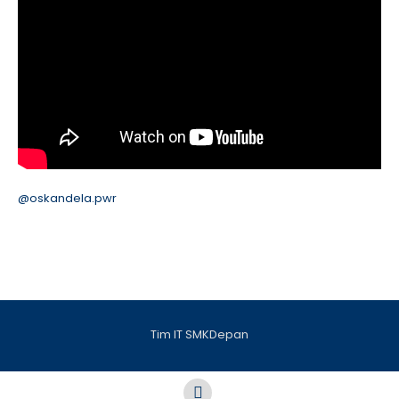
@oskandela.pwr
Tim IT SMKDepan