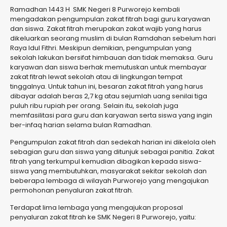
Ramadhan 1443 H SMK Negeri 8 Purworejo kembali
mengadakan pengumpulan zakat fitrah bagi guru karyawan
dan siswa. Zakat fitrah merupakan zakat wajib yang harus
dikeluarkan seorang muslim di bulan Ramdahan sebelum hari
Raya Idul Fithri. Meskipun demikian, pengumpulan yang
sekolah lakukan bersifat himbauan dan tidak memaksa. Guru
karyawan dan siswa berhak memutuskan untuk membayar
zakat fitrah lewat sekolah atau di lingkungan tempat
tinggalnya. Untuk tahun ini, besaran zakat fitrah yang harus
dibayar adalah beras 2,7 kg atau sejumlah uang senilai tiga
puluh ribu rupiah per orang. Selain itu, sekolah juga
memfasilitasi para guru dan karyawan serta siswa yang ingin
ber-infaq harian selama bulan Ramadhan.
Pengumpulan zakat fitrah dan sedekah harian ini dikelola oleh
sebagian guru dan siswa yang ditunjuk sebagai panitia. Zakat
fitrah yang terkumpul kemudian dibagikan kepada siswa-
siswa yang membutuhkan, masyarakat sekitar sekolah dan
beberapa lembaga di wilayah Purworejo yang mengajukan
permohonan penyaluran zakat fitrah.
Terdapat lima lembaga yang mengajukan proposal
penyaluran zakat fitrah ke SMK Negeri 8 Purworejo, yaitu: